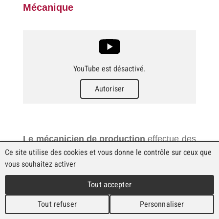
Mécanique
YouTube est désactivé.
Autoriser
Le mécanicien de production
effectue des
travaux de construction métallique et de
Ce site utilise des cookies et vous donne le contrôle sur ceux que
tôlerie, usine des pièces de haute précision,
vous souhaitez activer
uniques ou en grandes séries (vis, écrous,
Tout accepter
axes, tiges, etc.), assemble toutes sortes
d'éléments et d'appareils mécaniques et
Tout refuser
Personnaliser
assure la maintenance des installations de